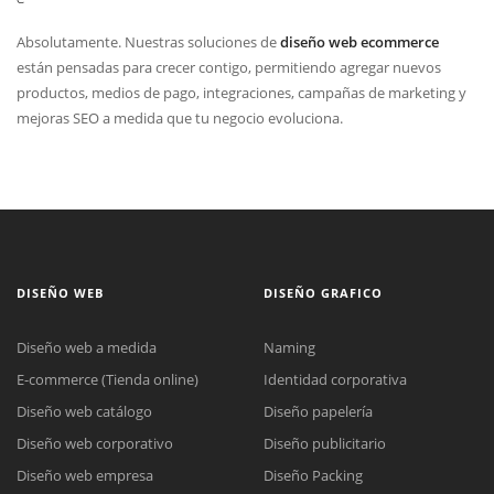
Absolutamente. Nuestras soluciones de
diseño web ecommerce
están pensadas para crecer contigo, permitiendo agregar nuevos
productos, medios de pago, integraciones, campañas de marketing y
mejoras SEO a medida que tu negocio evoluciona.
DISEÑO WEB
DISEÑO GRAFICO
Diseño web a medida
Naming
E-commerce (Tienda online)
Identidad corporativa
Diseño web catálogo
Diseño papelería
Diseño web corporativo
Diseño publicitario
Diseño web empresa
Diseño Packing