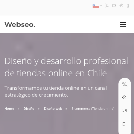
08:30 AM A 17:30 PM
ventas@webseo.cl
Diseño y desarrollo profesional
09:30 AM A 18:30 PM
de tiendas online en Chile
soporte@webseo.cl
Transformamos tu tienda online en un canal
estratégico de crecimiento.
ABRIR TICKET
Home
Diseño
Diseño web
E-commerce (Tienda online)