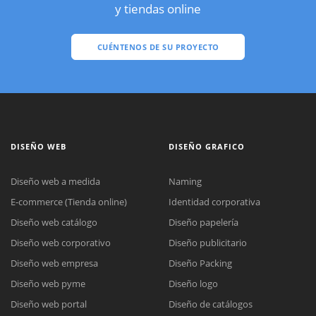
y tiendas online
CUÉNTENOS DE SU PROYECTO
DISEÑO WEB
DISEÑO GRAFICO
Diseño web a medida
Naming
E-commerce (Tienda online)
Identidad corporativa
Diseño web catálogo
Diseño papelería
Diseño web corporativo
Diseño publicitario
Diseño web empresa
Diseño Packing
Diseño web pyme
Diseño logo
Diseño web portal
Diseño de catálogos