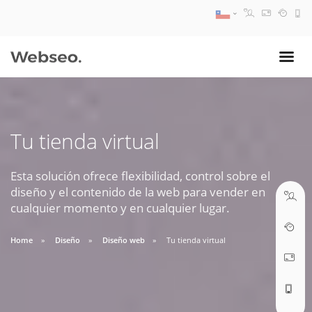
08:30 AM A 17:30 PM
ventas@webseo.cl
Tu tienda virtual
09:30 AM A 18:30 PM
soporte@webseo.cl
Esta solución ofrece flexibilidad, control sobre el
diseño y el contenido de la web para vender en
cualquier momento y en cualquier lugar.
Home
Diseño
Diseño web
Tu tienda virtual
ABRIR TICKET