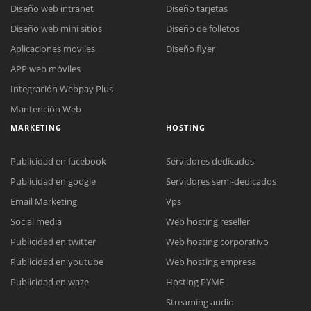
Diseño web intranet
Diseño tarjetas
Diseño web mini sitios
Diseño de folletos
Aplicaciones moviles
Diseño flyer
APP web móviles
Integración Webpay Plus
Mantención Web
MARKETING
HOSTING
Publicidad en facebook
Servidores dedicados
Publicidad en google
Servidores semi-dedicados
Email Marketing
Vps
Social media
Web hosting reseller
Publicidad en twitter
Web hosting corporativo
Reunión online
Publicidad en youtube
Web hosting empresa
Nuestros ejecutivos le enviarán un correo electrónico con el enlace a
Chat Online
Publicidad en waze
Hosting PYME
Meet para la reunión online.
Cotización
Streaming audio
Todos nuestros ejecutivos están fuera de línea. Complete el formulario