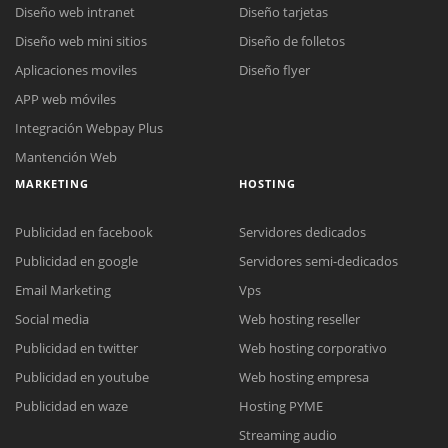
Diseño web intranet
Diseño tarjetas
Diseño web mini sitios
Diseño de folletos
Aplicaciones moviles
Diseño flyer
APP web móviles
Integración Webpay Plus
Mantención Web
MARKETING
HOSTING
Publicidad en facebook
Servidores dedicados
Publicidad en google
Servidores semi-dedicados
Email Marketing
Vps
Social media
Web hosting reseller
Publicidad en twitter
Web hosting corporativo
Reunión online
Publicidad en youtube
Web hosting empresa
Nuestros ejecutivos le enviarán un correo electrónico con el enlace a
Chat Online
Publicidad en waze
Hosting PYME
Meet para la reunión online.
Cotización
Streaming audio
Todos nuestros ejecutivos están fuera de línea. Complete el formulario