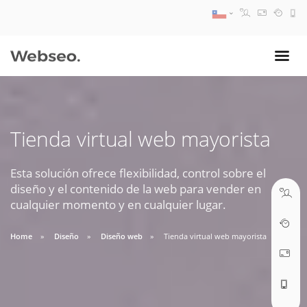
08:30 AM A 17:30 PM
ventas@webseo.cl
Tienda virtual web mayorista
09:30 AM A 18:30 PM
soporte@webseo.cl
Esta solución ofrece flexibilidad, control sobre el
diseño y el contenido de la web para vender en
cualquier momento y en cualquier lugar.
Home
Diseño
Diseño web
Tienda virtual web mayorista
ABRIR TICKET