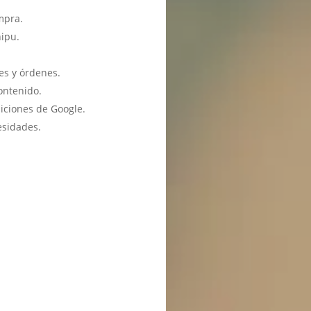
mpra.
hipu.
es y órdenes.
ontenido.
iciones de Google.
esidades.