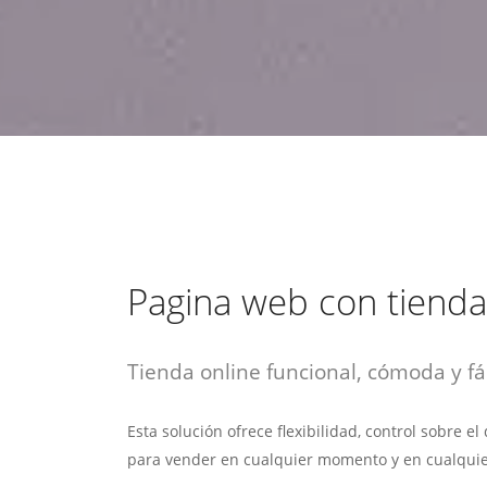
estrategia de
¡COTIZA AQUÍ!
DESDE $15 UF.
HABLAR CON EJECUTIVO
marketing digital.
DESDE $300 UF.
ASESORATE POR UN EXPERTO
Pagina web con tienda
Tienda online funcional, cómoda y fác
Esta solución ofrece flexibilidad, control sobre e
para vender en cualquier momento y en cualquie