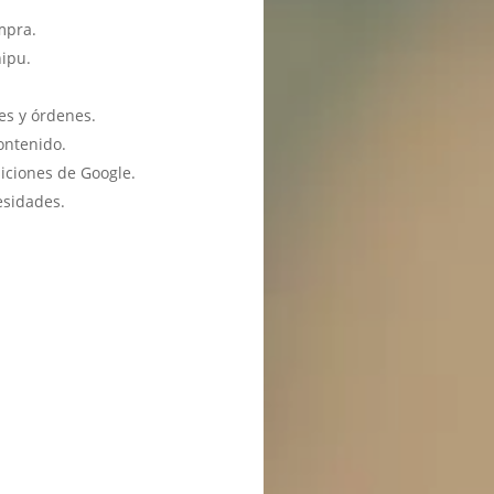
mpra.
hipu.
es y órdenes.
ontenido.
iciones de Google.
esidades.