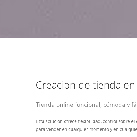
estrategia de
¡COTIZA AQUÍ!
DESDE $15 UF.
HABLAR CON EJECUTIVO
marketing digital.
DESDE $300 UF.
ASESORATE POR UN EXPERTO
Creacion de tienda en 
Tienda online funcional, cómoda y fác
Esta solución ofrece flexibilidad, control sobre e
para vender en cualquier momento y en cualquie