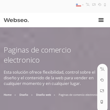
08:30 AM A 17:30 PM
ventas@webseo.cl
Paginas de comercio
09:30 AM A 18:30 PM
electronico
soporte@webseo.cl
Esta solución ofrece flexibilidad, control sobre el
diseño y el contenido de la web para vender en
cualquier momento y en cualquier lugar.
ABRIR TICKET
Home
Diseño
Diseño web
Paginas de comercio electronico