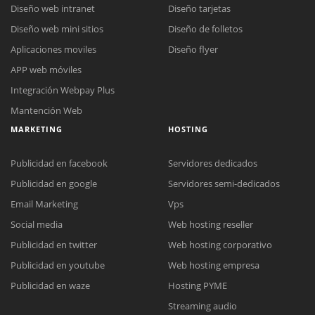
Diseño web intranet
Diseño tarjetas
Diseño web mini sitios
Diseño de folletos
Aplicaciones moviles
Diseño flyer
APP web móviles
Integración Webpay Plus
Mantención Web
MARKETING
HOSTING
Publicidad en facebook
Servidores dedicados
Publicidad en google
Servidores semi-dedicados
Email Marketing
Vps
Social media
Web hosting reseller
Publicidad en twitter
Web hosting corporativo
Reunión online
Publicidad en youtube
Web hosting empresa
Nuestros ejecutivos le enviarán un correo electrónico con el enlace a
Chat Online
Publicidad en waze
Hosting PYME
Meet para la reunión online.
Cotización
Streaming audio
Todos nuestros ejecutivos están fuera de línea. Complete el formulario