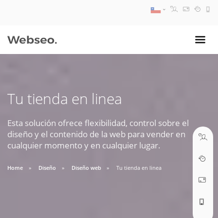
08:30 AM A 17:30 PM
ventas@webseo.cl
Tu tienda en linea
09:30 AM A 18:30 PM
soporte@webseo.cl
Esta solución ofrece flexibilidad, control sobre el
diseño y el contenido de la web para vender en
cualquier momento y en cualquier lugar.
Home
Diseño
Diseño web
Tu tienda en linea
ABRIR TICKET