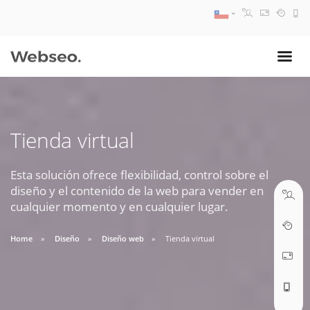
08:30 AM A 17:30 PM
ventas@webseo.cl
Tienda virtual
09:30 AM A 18:30 PM
soporte@webseo.cl
Esta solución ofrece flexibilidad, control sobre el
diseño y el contenido de la web para vender en
cualquier momento y en cualquier lugar.
Home
Diseño
Diseño web
Tienda virtual
ABRIR TICKET