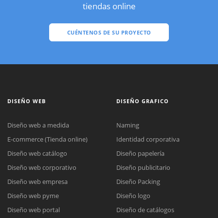
tiendas online
CUÉNTENOS DE SU PROYECTO
DISEÑO WEB
DISEÑO GRAFICO
Diseño web a medida
Naming
E-commerce (Tienda online)
Identidad corporativa
Diseño web catálogo
Diseño papelería
Diseño web corporativo
Diseño publicitario
Diseño web empresa
Diseño Packing
Diseño web pyme
Diseño logo
Diseño web portal
Diseño de catálogos