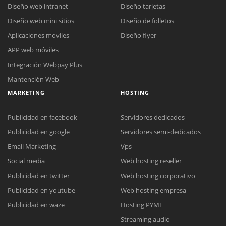
Diseño web intranet
Diseño tarjetas
Diseño web mini sitios
Diseño de folletos
Aplicaciones moviles
Diseño flyer
APP web móviles
Integración Webpay Plus
Mantención Web
MARKETING
HOSTING
Publicidad en facebook
Servidores dedicados
Publicidad en google
Servidores semi-dedicados
Email Marketing
Vps
Social media
Web hosting reseller
Publicidad en twitter
Web hosting corporativo
Reunión online
Publicidad en youtube
Web hosting empresa
Nuestros ejecutivos le enviarán un correo electrónico con el enlace a
Chat Online
Publicidad en waze
Hosting PYME
Meet para la reunión online.
Cotización
Streaming audio
Todos nuestros ejecutivos están fuera de línea. Complete el formulario