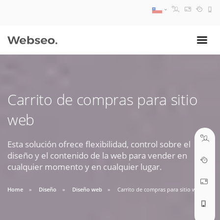
08:30 AM A 17:30 PM
ventas@webseo.cl
Carrito de compras para sitio
09:30 AM A 18:30 PM
web
soporte@webseo.cl
Esta solución ofrece flexibilidad, control sobre el
diseño y el contenido de la web para vender en
cualquier momento y en cualquier lugar.
ABRIR TICKET
Home
Diseño
Diseño web
Carrito de compras para sitio web