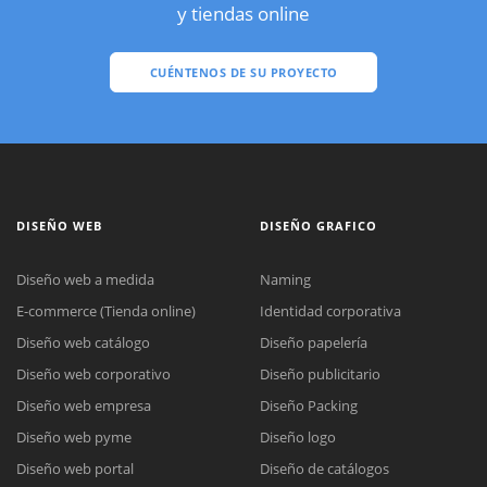
y tiendas online
CUÉNTENOS DE SU PROYECTO
DISEÑO WEB
DISEÑO GRAFICO
Diseño web a medida
Naming
E-commerce (Tienda online)
Identidad corporativa
Diseño web catálogo
Diseño papelería
Diseño web corporativo
Diseño publicitario
Diseño web empresa
Diseño Packing
Diseño web pyme
Diseño logo
Diseño web portal
Diseño de catálogos