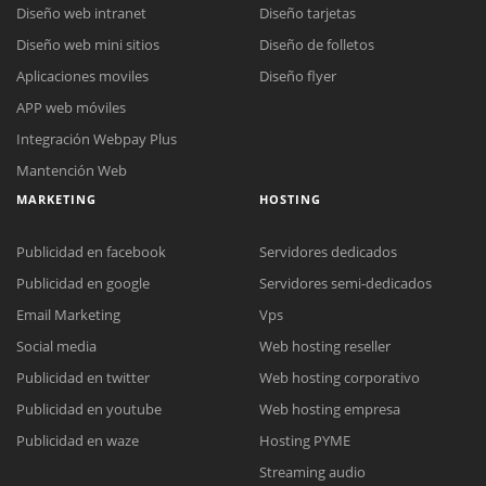
Diseño web intranet
Diseño tarjetas
Diseño web mini sitios
Diseño de folletos
Aplicaciones moviles
Diseño flyer
APP web móviles
Integración Webpay Plus
Mantención Web
MARKETING
HOSTING
Publicidad en facebook
Servidores dedicados
Publicidad en google
Servidores semi-dedicados
Email Marketing
Vps
Social media
Web hosting reseller
Publicidad en twitter
Web hosting corporativo
Reunión online
Publicidad en youtube
Web hosting empresa
Nuestros ejecutivos le enviarán un correo electrónico con el enlace a
Chat Online
Publicidad en waze
Hosting PYME
Meet para la reunión online.
Cotización
Streaming audio
Todos nuestros ejecutivos están fuera de línea. Complete el formulario