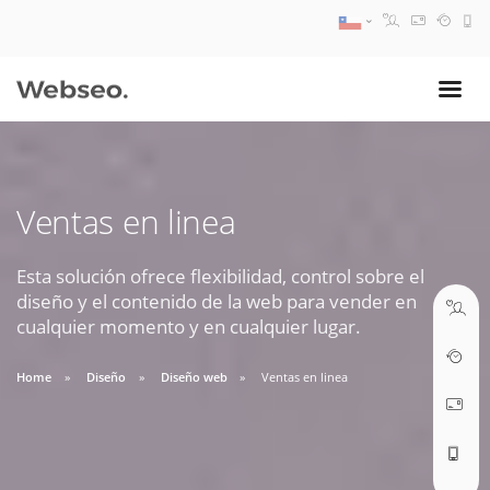
08:30 AM A 17:30 PM
ventas@webseo.cl
Ventas en linea
09:30 AM A 18:30 PM
soporte@webseo.cl
Esta solución ofrece flexibilidad, control sobre el
diseño y el contenido de la web para vender en
cualquier momento y en cualquier lugar.
Home
Diseño
Diseño web
Ventas en linea
ABRIR TICKET