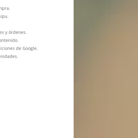
mpra.
hipu.
es y órdenes.
ontenido.
iciones de Google.
esidades.