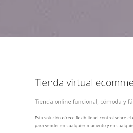
estrategia de
¡COTIZA AQUÍ!
DESDE $15 UF.
HABLAR CON EJECUTIVO
marketing digital.
DESDE $300 UF.
ASESORATE POR UN EXPERTO
Tienda virtual ecomm
Tienda online funcional, cómoda y fác
Esta solución ofrece flexibilidad, control sobre e
para vender en cualquier momento y en cualquie