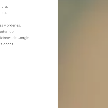
mpra.
hipu.
es y órdenes.
ontenido.
iciones de Google.
esidades.