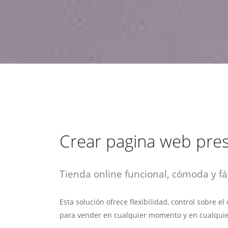
estrategia de
¡COTIZA AQUÍ!
DESDE $15 UF.
HABLAR CON EJECUTIVO
marketing digital.
DESDE $300 UF.
ASESORATE POR UN EXPERTO
Crear pagina web pre
Tienda online funcional, cómoda y fác
Esta solución ofrece flexibilidad, control sobre e
para vender en cualquier momento y en cualquie