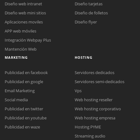
Diseño web intranet
Diseño tarjetas
Diseño web mini sitios
Diseño de folletos
Aplicaciones moviles
Diseño flyer
APP web móviles
Integración Webpay Plus
Mantención Web
MARKETING
HOSTING
Publicidad en facebook
Servidores dedicados
Publicidad en google
Servidores semi-dedicados
Email Marketing
Vps
Social media
Web hosting reseller
Publicidad en twitter
Web hosting corporativo
Reunión online
Publicidad en youtube
Web hosting empresa
Nuestros ejecutivos le enviarán un correo electrónico con el enlace a
Chat Online
Publicidad en waze
Hosting PYME
Meet para la reunión online.
Cotización
Streaming audio
Todos nuestros ejecutivos están fuera de línea. Complete el formulario