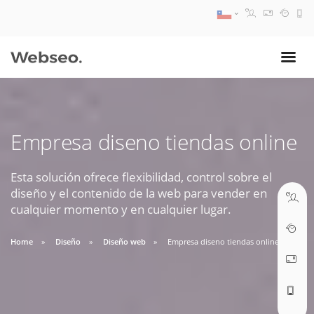
08:30 AM A 17:30 PM
ventas@webseo.cl
Empresa diseno tiendas online
09:30 AM A 18:30 PM
soporte@webseo.cl
Esta solución ofrece flexibilidad, control sobre el
diseño y el contenido de la web para vender en
cualquier momento y en cualquier lugar.
Home
Diseño
Diseño web
Empresa diseno tiendas online
ABRIR TICKET