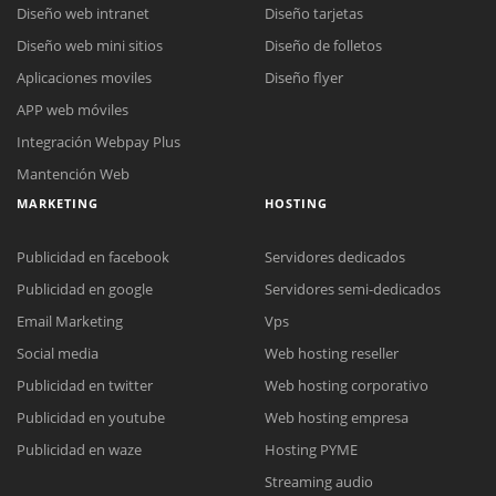
Diseño web intranet
Diseño tarjetas
Diseño web mini sitios
Diseño de folletos
Aplicaciones moviles
Diseño flyer
APP web móviles
Integración Webpay Plus
Mantención Web
MARKETING
HOSTING
Publicidad en facebook
Servidores dedicados
Publicidad en google
Servidores semi-dedicados
Email Marketing
Vps
Social media
Web hosting reseller
Publicidad en twitter
Web hosting corporativo
Reunión online
Publicidad en youtube
Web hosting empresa
Nuestros ejecutivos le enviarán un correo electrónico con el enlace a
Chat Online
Publicidad en waze
Hosting PYME
Meet para la reunión online.
Cotización
Streaming audio
Todos nuestros ejecutivos están fuera de línea. Complete el formulario