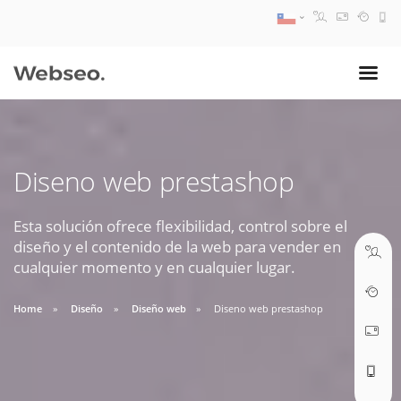
08:30 AM A 17:30 PM
ventas@webseo.cl
Diseno web prestashop
09:30 AM A 18:30 PM
soporte@webseo.cl
Esta solución ofrece flexibilidad, control sobre el
diseño y el contenido de la web para vender en
cualquier momento y en cualquier lugar.
Home
Diseño
Diseño web
Diseno web prestashop
ABRIR TICKET