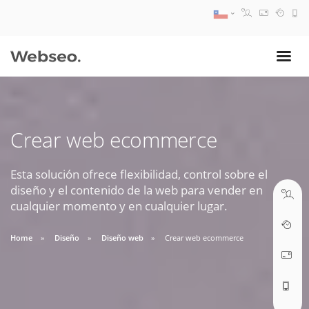
08:30 AM A 17:30 PM
ventas@webseo.cl
Crear web ecommerce
09:30 AM A 18:30 PM
soporte@webseo.cl
Esta solución ofrece flexibilidad, control sobre el
diseño y el contenido de la web para vender en
cualquier momento y en cualquier lugar.
Home
Diseño
Diseño web
Crear web ecommerce
ABRIR TICKET