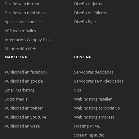
Diseño web intranet
Diseño tarjetas
Diseño web mini sitios
Diseño de folletos
Aplicaciones moviles
Diseño flyer
APP web móviles
Integración Webpay Plus
Mantención Web
MARKETING
HOSTING
Publicidad en facebook
Servidores dedicados
Publicidad en google
Servidores semi-dedicados
Email Marketing
Vps
Social media
Web hosting reseller
Publicidad en twitter
Web hosting corporativo
Reunión online
Publicidad en youtube
Web hosting empresa
Nuestros ejecutivos le enviarán un correo electrónico con el enlace a
Chat Online
Publicidad en waze
Hosting PYME
Meet para la reunión online.
Cotización
Streaming audio
Todos nuestros ejecutivos están fuera de línea. Complete el formulario