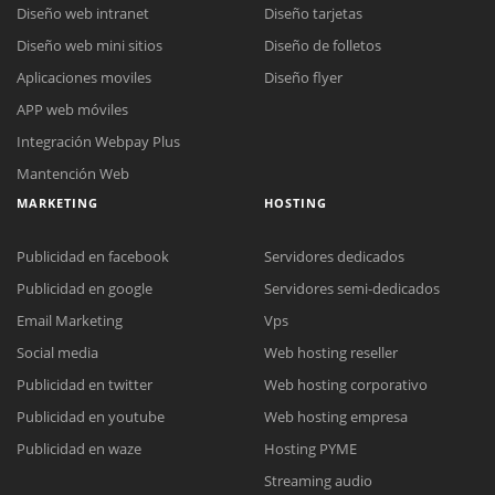
Diseño web intranet
Diseño tarjetas
Diseño web mini sitios
Diseño de folletos
Aplicaciones moviles
Diseño flyer
APP web móviles
Integración Webpay Plus
Mantención Web
MARKETING
HOSTING
Publicidad en facebook
Servidores dedicados
Publicidad en google
Servidores semi-dedicados
Email Marketing
Vps
Social media
Web hosting reseller
Publicidad en twitter
Web hosting corporativo
Reunión online
Publicidad en youtube
Web hosting empresa
Nuestros ejecutivos le enviarán un correo electrónico con el enlace a
Chat Online
Publicidad en waze
Hosting PYME
Meet para la reunión online.
Cotización
Streaming audio
Todos nuestros ejecutivos están fuera de línea. Complete el formulario