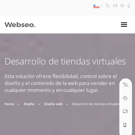
08:30 AM A 17:30 PM
ventas@webseo.cl
Desarrollo de tiendas virtuales
09:30 AM A 18:30 PM
soporte@webseo.cl
Esta solución ofrece flexibilidad, control sobre el
diseño y el contenido de la web para vender en
cualquier momento y en cualquier lugar.
Home
Diseño
Diseño web
Desarrollo de tiendas virtuales
ABRIR TICKET