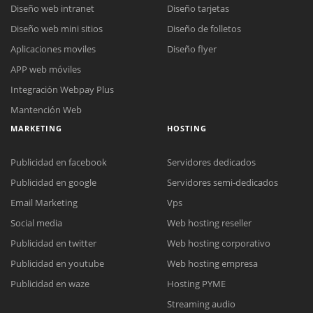
Diseño web intranet
Diseño tarjetas
Diseño web mini sitios
Diseño de folletos
Aplicaciones moviles
Diseño flyer
APP web móviles
Integración Webpay Plus
Mantención Web
MARKETING
HOSTING
Publicidad en facebook
Servidores dedicados
Publicidad en google
Servidores semi-dedicados
Email Marketing
Vps
Social media
Web hosting reseller
Publicidad en twitter
Web hosting corporativo
Reunión online
Publicidad en youtube
Web hosting empresa
Nuestros ejecutivos le enviarán un correo electrónico con el enlace a
Chat Online
Publicidad en waze
Hosting PYME
Meet para la reunión online.
Cotización
Streaming audio
Todos nuestros ejecutivos están fuera de línea. Complete el formulario