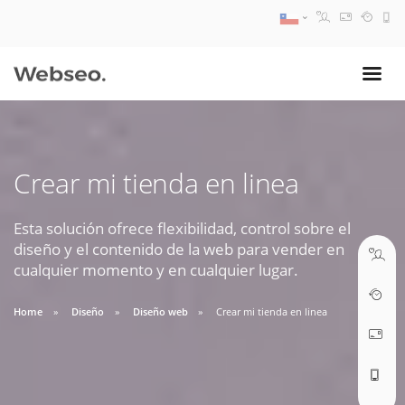
08:30 AM A 17:30 PM
ventas@webseo.cl
Crear mi tienda en linea
09:30 AM A 18:30 PM
soporte@webseo.cl
Esta solución ofrece flexibilidad, control sobre el
diseño y el contenido de la web para vender en
cualquier momento y en cualquier lugar.
Home
Diseño
Diseño web
Crear mi tienda en linea
ABRIR TICKET