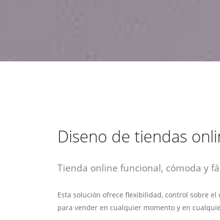
estrategia de
¡COTIZA AQUÍ!
DESDE $15 UF.
HABLAR CON EJECUTIVO
marketing digital.
DESDE $300 UF.
ASESORATE POR UN EXPERTO
Diseno de tiendas onl
Tienda online funcional, cómoda y fác
Esta solución ofrece flexibilidad, control sobre e
para vender en cualquier momento y en cualquie