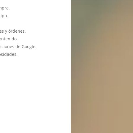
mpra.
hipu.
es y órdenes.
ontenido.
iciones de Google.
esidades.