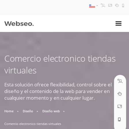
08:30 AM A 17:30 PM
ventas@webseo.cl
Comercio electronico tiendas
09:30 AM A 18:30 PM
virtuales
soporte@webseo.cl
Esta solución ofrece flexibilidad, control sobre el
diseño y el contenido de la web para vender en
cualquier momento y en cualquier lugar.
ABRIR TICKET
Home
Diseño
Diseño web
Comercio electronico tiendas virtuales