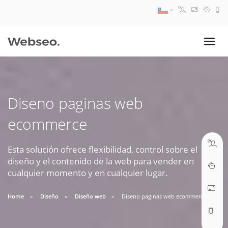
08:30 AM A 17:30 PM
ventas@webseo.cl
Diseno paginas web
09:30 AM A 18:30 PM
ecommerce
soporte@webseo.cl
Esta solución ofrece flexibilidad, control sobre el
diseño y el contenido de la web para vender en
cualquier momento y en cualquier lugar.
ABRIR TICKET
Home
Diseño
Diseño web
Diseno paginas web ecommerce