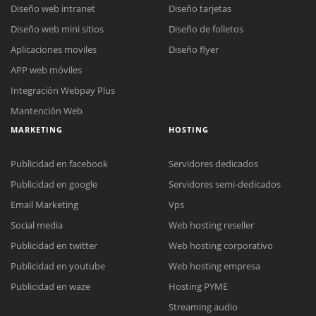
Diseño web intranet
Diseño tarjetas
Diseño web mini sitios
Diseño de folletos
Aplicaciones moviles
Diseño flyer
APP web móviles
Integración Webpay Plus
Mantención Web
MARKETING
HOSTING
Publicidad en facebook
Servidores dedicados
Publicidad en google
Servidores semi-dedicados
Email Marketing
Vps
Social media
Web hosting reseller
Publicidad en twitter
Web hosting corporativo
Reunión online
Publicidad en youtube
Web hosting empresa
Nuestros ejecutivos le enviarán un correo electrónico con el enlace a
Chat Online
Publicidad en waze
Hosting PYME
Meet para la reunión online.
Cotización
Streaming audio
Todos nuestros ejecutivos están fuera de línea. Complete el formulario