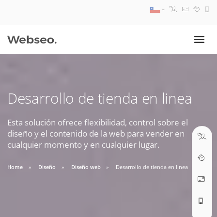
08:30 AM A 17:30 PM
ventas@webseo.cl
Desarrollo de tienda en linea
09:30 AM A 18:30 PM
soporte@webseo.cl
Esta solución ofrece flexibilidad, control sobre el
diseño y el contenido de la web para vender en
cualquier momento y en cualquier lugar.
Home
Diseño
Diseño web
Desarrollo de tienda en linea
ABRIR TICKET