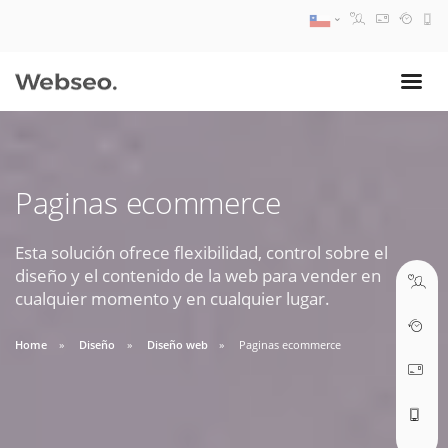
08:30 AM A 17:30 PM
ventas@webseo.cl
Paginas ecommerce
09:30 AM A 18:30 PM
soporte@webseo.cl
Esta solución ofrece flexibilidad, control sobre el
diseño y el contenido de la web para vender en
cualquier momento y en cualquier lugar.
Home
Diseño
Diseño web
Paginas ecommerce
ABRIR TICKET