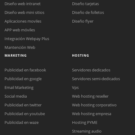
Diseño web intranet
Diseño tarjetas
Diseño web mini sitios
Diseño de folletos
Aplicaciones moviles
Diseño flyer
APP web móviles
Integración Webpay Plus
Mantención Web
MARKETING
HOSTING
Publicidad en facebook
Servidores dedicados
Publicidad en google
Servidores semi-dedicados
Email Marketing
Vps
Social media
Web hosting reseller
Publicidad en twitter
Web hosting corporativo
Reunión online
Publicidad en youtube
Web hosting empresa
Nuestros ejecutivos le enviarán un correo electrónico con el enlace a
Chat Online
Publicidad en waze
Hosting PYME
Meet para la reunión online.
Cotización
Streaming audio
Todos nuestros ejecutivos están fuera de línea. Complete el formulario