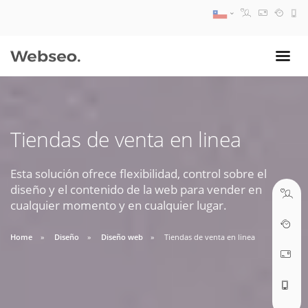
08:30 AM A 17:30 PM
ventas@webseo.cl
Tiendas de venta en linea
09:30 AM A 18:30 PM
soporte@webseo.cl
Esta solución ofrece flexibilidad, control sobre el
diseño y el contenido de la web para vender en
cualquier momento y en cualquier lugar.
Home
Diseño
Diseño web
Tiendas de venta en linea
ABRIR TICKET