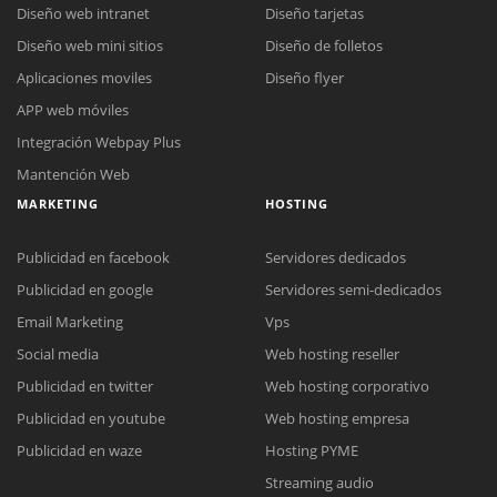
Diseño web intranet
Diseño tarjetas
Diseño web mini sitios
Diseño de folletos
Aplicaciones moviles
Diseño flyer
APP web móviles
Integración Webpay Plus
Mantención Web
MARKETING
HOSTING
Publicidad en facebook
Servidores dedicados
Publicidad en google
Servidores semi-dedicados
Email Marketing
Vps
Social media
Web hosting reseller
Publicidad en twitter
Web hosting corporativo
Reunión online
Publicidad en youtube
Web hosting empresa
Nuestros ejecutivos le enviarán un correo electrónico con el enlace a
Chat Online
Publicidad en waze
Hosting PYME
Meet para la reunión online.
Cotización
Streaming audio
Todos nuestros ejecutivos están fuera de línea. Complete el formulario