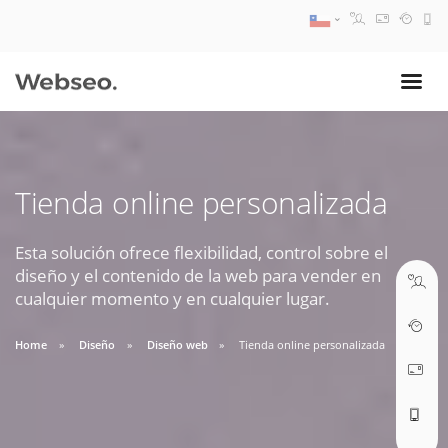
08:30 AM A 17:30 PM
ventas@webseo.cl
Tienda online personalizada
09:30 AM A 18:30 PM
soporte@webseo.cl
Esta solución ofrece flexibilidad, control sobre el
diseño y el contenido de la web para vender en
cualquier momento y en cualquier lugar.
Home
Diseño
Diseño web
Tienda online personalizada
ABRIR TICKET