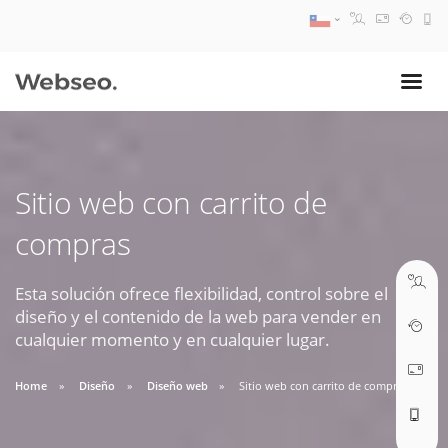
08:30 AM A 17:30 PM
ventas@webseo.cl
Sitio web con carrito de
09:30 AM A 18:30 PM
compras
soporte@webseo.cl
Esta solución ofrece flexibilidad, control sobre el
diseño y el contenido de la web para vender en
cualquier momento y en cualquier lugar.
ABRIR TICKET
Home
Diseño
Diseño web
Sitio web con carrito de compras