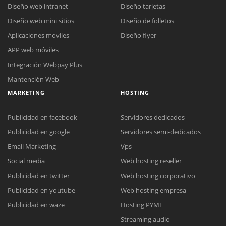
Diseño web intranet
Diseño tarjetas
Diseño web mini sitios
Diseño de folletos
Aplicaciones moviles
Diseño flyer
APP web móviles
Integración Webpay Plus
Mantención Web
MARKETING
HOSTING
Publicidad en facebook
Servidores dedicados
Publicidad en google
Servidores semi-dedicados
Email Marketing
Vps
Social media
Web hosting reseller
Publicidad en twitter
Web hosting corporativo
Reunión online
Publicidad en youtube
Web hosting empresa
Nuestros ejecutivos le enviarán un correo electrónico con el enlace a
Chat Online
Publicidad en waze
Hosting PYME
Meet para la reunión online.
Cotización
Streaming audio
Todos nuestros ejecutivos están fuera de línea. Complete el formulario