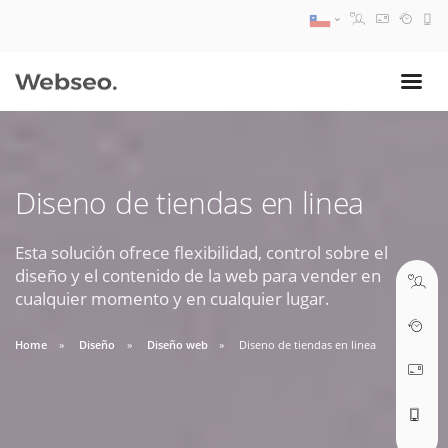
08:30 AM A 17:30 PM
ventas@webseo.cl
Diseno de tiendas en linea
09:30 AM A 18:30 PM
soporte@webseo.cl
Esta solución ofrece flexibilidad, control sobre el
diseño y el contenido de la web para vender en
cualquier momento y en cualquier lugar.
Home
Diseño
Diseño web
Diseno de tiendas en linea
ABRIR TICKET