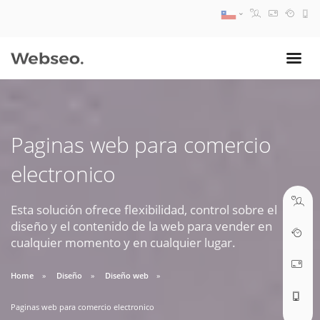
08:30 AM A 17:30 PM
ventas@webseo.cl
Paginas web para comercio
09:30 AM A 18:30 PM
electronico
soporte@webseo.cl
Esta solución ofrece flexibilidad, control sobre el
diseño y el contenido de la web para vender en
cualquier momento y en cualquier lugar.
ABRIR TICKET
Home
Diseño
Diseño web
Paginas web para comercio electronico