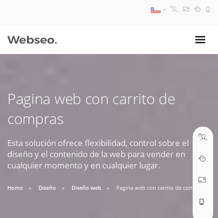
08:30 AM A 17:30 PM
ventas@webseo.cl
Pagina web con carrito de
09:30 AM A 18:30 PM
compras
soporte@webseo.cl
Esta solución ofrece flexibilidad, control sobre el
diseño y el contenido de la web para vender en
cualquier momento y en cualquier lugar.
ABRIR TICKET
Home
Diseño
Diseño web
Pagina web con carrito de compras