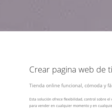
estrategia de
¡COTIZA AQUÍ!
DESDE $15 UF.
HABLAR CON EJECUTIVO
marketing digital.
DESDE $300 UF.
ASESORATE POR UN EXPERTO
Crear pagina web de t
Tienda online funcional, cómoda y fác
Esta solución ofrece flexibilidad, control sobre e
para vender en cualquier momento y en cualquie