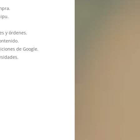
mpra.
hipu.
es y órdenes.
ontenido.
iciones de Google.
esidades.