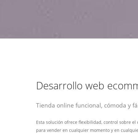
estrategia de
¡COTIZA AQUÍ!
DESDE $15 UF.
HABLAR CON EJECUTIVO
marketing digital.
DESDE $300 UF.
ASESORATE POR UN EXPERTO
Desarrollo web ecom
Tienda online funcional, cómoda y fác
Esta solución ofrece flexibilidad, control sobre e
para vender en cualquier momento y en cualquie