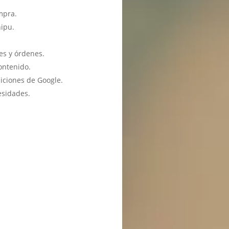
mpra.
hipu.
es y órdenes.
ontenido.
iciones de Google.
esidades.