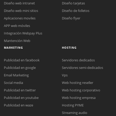
Diseño web intranet
Diseño tarjetas
Diseño web mini sitios
Diseño de folletos
Aplicaciones moviles
Diseño flyer
APP web móviles
Integración Webpay Plus
Mantención Web
MARKETING
HOSTING
Publicidad en facebook
Servidores dedicados
Publicidad en google
Servidores semi-dedicados
Email Marketing
Vps
Social media
Web hosting reseller
Publicidad en twitter
Web hosting corporativo
Reunión online
Publicidad en youtube
Web hosting empresa
Nuestros ejecutivos le enviarán un correo electrónico con el enlace a
Chat Online
Publicidad en waze
Hosting PYME
Meet para la reunión online.
Cotización
Streaming audio
Todos nuestros ejecutivos están fuera de línea. Complete el formulario