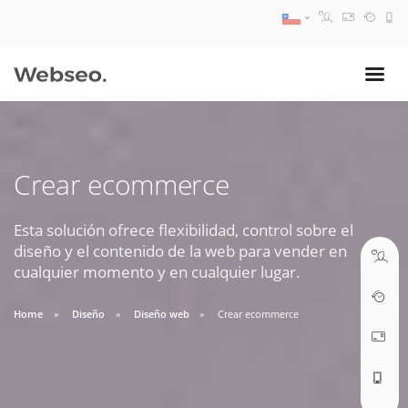
08:30 AM A 17:30 PM
ventas@webseo.cl
Crear ecommerce
09:30 AM A 18:30 PM
soporte@webseo.cl
Esta solución ofrece flexibilidad, control sobre el
diseño y el contenido de la web para vender en
cualquier momento y en cualquier lugar.
Home
Diseño
Diseño web
Crear ecommerce
ABRIR TICKET