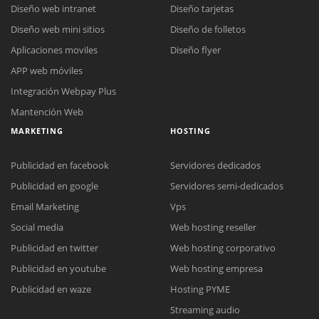
Diseño web intranet
Diseño tarjetas
Diseño web mini sitios
Diseño de folletos
Aplicaciones moviles
Diseño flyer
APP web móviles
Integración Webpay Plus
Mantención Web
MARKETING
HOSTING
Publicidad en facebook
Servidores dedicados
Publicidad en google
Servidores semi-dedicados
Email Marketing
Vps
Social media
Web hosting reseller
Publicidad en twitter
Web hosting corporativo
Reunión online
Publicidad en youtube
Web hosting empresa
Nuestros ejecutivos le enviarán un correo electrónico con el enlace a
Chat Online
Publicidad en waze
Hosting PYME
Meet para la reunión online.
Cotización
Streaming audio
Todos nuestros ejecutivos están fuera de línea. Complete el formulario