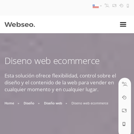
08:30 AM A 17:30 PM
ventas@webseo.cl
Diseno web ecommerce
09:30 AM A 18:30 PM
soporte@webseo.cl
Esta solución ofrece flexibilidad, control sobre el
diseño y el contenido de la web para vender en
cualquier momento y en cualquier lugar.
Home
Diseño
Diseño web
Diseno web ecommerce
ABRIR TICKET