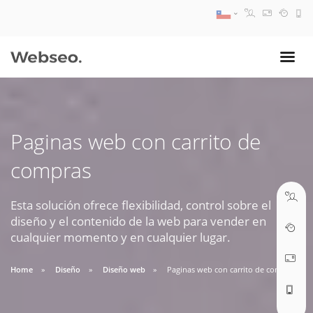
08:30 AM A 17:30 PM
ventas@webseo.cl
Paginas web con carrito de
09:30 AM A 18:30 PM
compras
soporte@webseo.cl
Esta solución ofrece flexibilidad, control sobre el
diseño y el contenido de la web para vender en
cualquier momento y en cualquier lugar.
ABRIR TICKET
Home
Diseño
Diseño web
Paginas web con carrito de compras