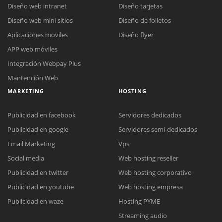
Diseño web intranet
Diseño tarjetas
Diseño web mini sitios
Diseño de folletos
Aplicaciones moviles
Diseño flyer
APP web móviles
Integración Webpay Plus
Mantención Web
MARKETING
HOSTING
Publicidad en facebook
Servidores dedicados
Publicidad en google
Servidores semi-dedicados
Email Marketing
Vps
Social media
Web hosting reseller
Publicidad en twitter
Web hosting corporativo
Reunión online
Publicidad en youtube
Web hosting empresa
Nuestros ejecutivos le enviarán un correo electrónico con el enlace a
Chat Online
Publicidad en waze
Hosting PYME
Meet para la reunión online.
Cotización
Streaming audio
Todos nuestros ejecutivos están fuera de línea. Complete el formulario