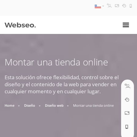
08:30 AM A 17:30 PM
ventas@webseo.cl
Montar una tienda online
09:30 AM A 18:30 PM
soporte@webseo.cl
Esta solución ofrece flexibilidad, control sobre el
diseño y el contenido de la web para vender en
cualquier momento y en cualquier lugar.
Home
Diseño
Diseño web
Montar una tienda online
ABRIR TICKET