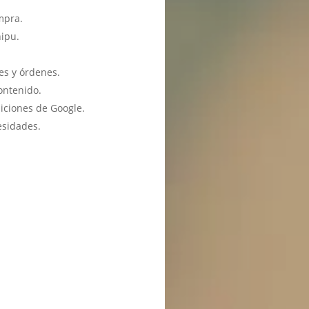
mpra.
hipu.
es y órdenes.
ontenido.
iciones de Google.
esidades.