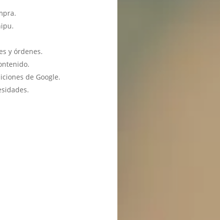
mpra.
hipu.
es y órdenes.
ontenido.
iciones de Google.
esidades.