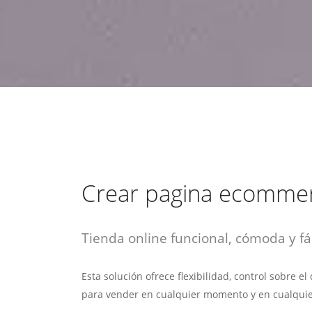
estrategia de
¡COTIZA AQUÍ!
DESDE $15 UF.
HABLAR CON EJECUTIVO
marketing digital.
DESDE $300 UF.
ASESORATE POR UN EXPERTO
Crear pagina ecomme
Tienda online funcional, cómoda y fác
Esta solución ofrece flexibilidad, control sobre e
para vender en cualquier momento y en cualquie