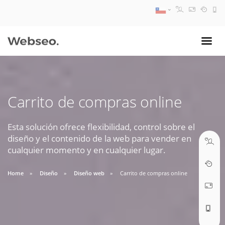
08:30 AM A 17:30 PM
ventas@webseo.cl
Carrito de compras online
09:30 AM A 18:30 PM
soporte@webseo.cl
Esta solución ofrece flexibilidad, control sobre el
diseño y el contenido de la web para vender en
cualquier momento y en cualquier lugar.
Home
Diseño
Diseño web
Carrito de compras online
ABRIR TICKET