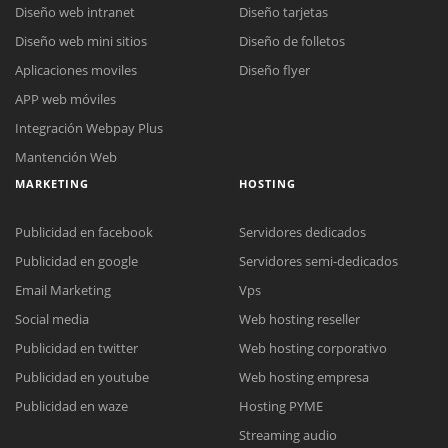
Diseño web intranet
Diseño tarjetas
Diseño web mini sitios
Diseño de folletos
Aplicaciones moviles
Diseño flyer
APP web móviles
Integración Webpay Plus
Mantención Web
MARKETING
HOSTING
Publicidad en facebook
Servidores dedicados
Publicidad en google
Servidores semi-dedicados
Email Marketing
Vps
Social media
Web hosting reseller
Publicidad en twitter
Web hosting corporativo
Reunión online
Publicidad en youtube
Web hosting empresa
Nuestros ejecutivos le enviarán un correo electrónico con el enlace a
Chat Online
Publicidad en waze
Hosting PYME
Meet para la reunión online.
Cotización
Streaming audio
Todos nuestros ejecutivos están fuera de línea. Complete el formulario