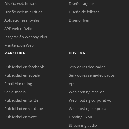
Diseño web intranet
Diseño tarjetas
Diseño web mini sitios
Diseño de folletos
Aplicaciones moviles
Diseño flyer
APP web móviles
Integración Webpay Plus
Mantención Web
MARKETING
HOSTING
Publicidad en facebook
Servidores dedicados
Publicidad en google
Servidores semi-dedicados
Email Marketing
Vps
Social media
Web hosting reseller
Publicidad en twitter
Web hosting corporativo
Reunión online
Publicidad en youtube
Web hosting empresa
Nuestros ejecutivos le enviarán un correo electrónico con el enlace a
Chat Online
Publicidad en waze
Hosting PYME
Meet para la reunión online.
Cotización
Streaming audio
Todos nuestros ejecutivos están fuera de línea. Complete el formulario