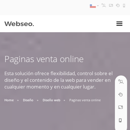
08:30 AM A 17:30 PM
ventas@webseo.cl
Paginas venta online
09:30 AM A 18:30 PM
soporte@webseo.cl
Esta solución ofrece flexibilidad, control sobre el
diseño y el contenido de la web para vender en
cualquier momento y en cualquier lugar.
Home
Diseño
Diseño web
Paginas venta online
ABRIR TICKET