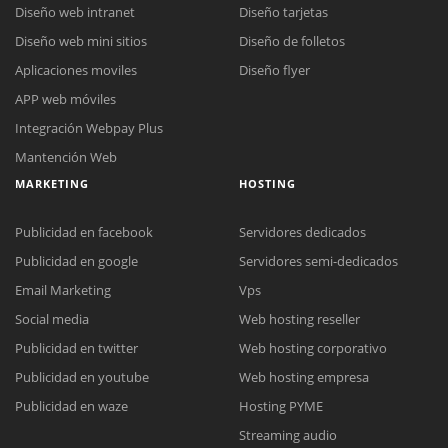
Diseño web intranet
Diseño tarjetas
Diseño web mini sitios
Diseño de folletos
Aplicaciones moviles
Diseño flyer
APP web móviles
Integración Webpay Plus
Mantención Web
MARKETING
HOSTING
Publicidad en facebook
Servidores dedicados
Publicidad en google
Servidores semi-dedicados
Email Marketing
Vps
Social media
Web hosting reseller
Publicidad en twitter
Web hosting corporativo
Reunión online
Publicidad en youtube
Web hosting empresa
Nuestros ejecutivos le enviarán un correo electrónico con el enlace a
Chat Online
Publicidad en waze
Hosting PYME
Meet para la reunión online.
Cotización
Streaming audio
Todos nuestros ejecutivos están fuera de línea. Complete el formulario