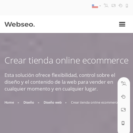
08:30 AM A 17:30 PM
ventas@webseo.cl
Crear tienda online ecommerce
09:30 AM A 18:30 PM
soporte@webseo.cl
Esta solución ofrece flexibilidad, control sobre el
diseño y el contenido de la web para vender en
cualquier momento y en cualquier lugar.
Home
Diseño
Diseño web
Crear tienda online ecommerce
ABRIR TICKET