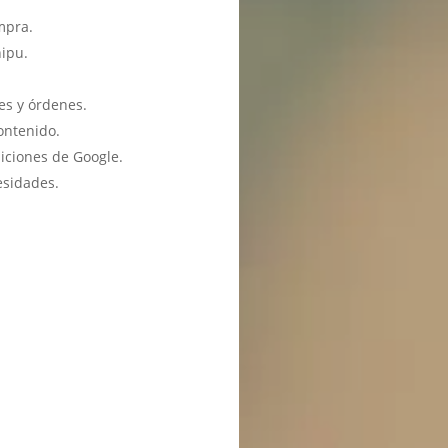
mpra.
hipu.
es y órdenes.
ontenido.
iciones de Google.
esidades.