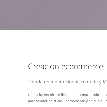
estrategia de
¡COTIZA AQUÍ!
DESDE $15 UF.
HABLAR CON EJECUTIVO
marketing digital.
DESDE $300 UF.
ASESORATE POR UN EXPERTO
Creacion ecommerce
Tienda online funcional, cómoda y fác
Esta solución ofrece flexibilidad, control sobre e
para vender en cualquier momento y en cualquie