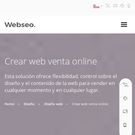
08:30 AM A 17:30 PM
ventas@webseo.cl
Crear web venta online
09:30 AM A 18:30 PM
soporte@webseo.cl
Esta solución ofrece flexibilidad, control sobre el
diseño y el contenido de la web para vender en
cualquier momento y en cualquier lugar.
Home
Diseño
Diseño web
Crear web venta online
ABRIR TICKET