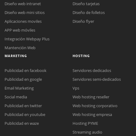
Diseño web intranet
Diseño tarjetas
Diseño web mini sitios
Diseño de folletos
Aplicaciones moviles
Diseño flyer
APP web móviles
Integración Webpay Plus
Mantención Web
MARKETING
HOSTING
Publicidad en facebook
Servidores dedicados
Publicidad en google
Servidores semi-dedicados
Email Marketing
Vps
Social media
Web hosting reseller
Publicidad en twitter
Web hosting corporativo
Reunión online
Publicidad en youtube
Web hosting empresa
Nuestros ejecutivos le enviarán un correo electrónico con el enlace a
Chat Online
Publicidad en waze
Hosting PYME
Meet para la reunión online.
Cotización
Streaming audio
Todos nuestros ejecutivos están fuera de línea. Complete el formulario