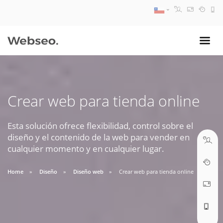
08:30 AM A 17:30 PM
ventas@webseo.cl
Crear web para tienda online
09:30 AM A 18:30 PM
soporte@webseo.cl
Esta solución ofrece flexibilidad, control sobre el
diseño y el contenido de la web para vender en
cualquier momento y en cualquier lugar.
Home
Diseño
Diseño web
Crear web para tienda online
ABRIR TICKET