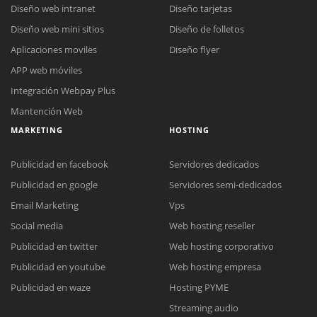
Diseño web intranet
Diseño tarjetas
Diseño web mini sitios
Diseño de folletos
Aplicaciones moviles
Diseño flyer
APP web móviles
Integración Webpay Plus
Mantención Web
MARKETING
HOSTING
Publicidad en facebook
Servidores dedicados
Publicidad en google
Servidores semi-dedicados
Email Marketing
Vps
Social media
Web hosting reseller
Publicidad en twitter
Web hosting corporativo
Reunión online
Publicidad en youtube
Web hosting empresa
Nuestros ejecutivos le enviarán un correo electrónico con el enlace a
Chat Online
Publicidad en waze
Hosting PYME
Meet para la reunión online.
Cotización
Streaming audio
Todos nuestros ejecutivos están fuera de línea. Complete el formulario