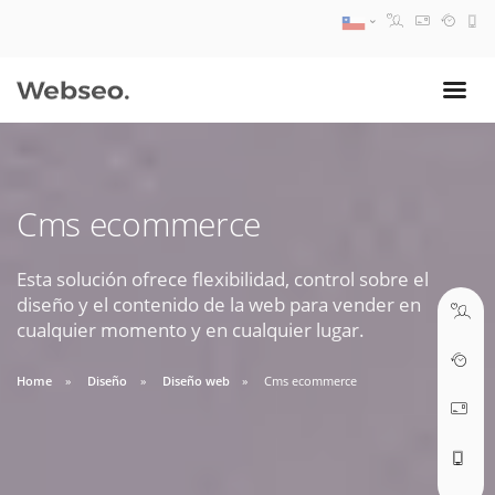
08:30 AM A 17:30 PM
ventas@webseo.cl
Cms ecommerce
09:30 AM A 18:30 PM
soporte@webseo.cl
Esta solución ofrece flexibilidad, control sobre el
diseño y el contenido de la web para vender en
cualquier momento y en cualquier lugar.
Home
Diseño
Diseño web
Cms ecommerce
ABRIR TICKET