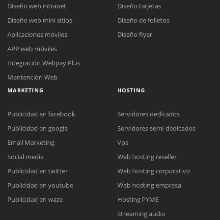
Diseño web intranet
Diseño tarjetas
Diseño web mini sitios
Diseño de folletos
Aplicaciones moviles
Diseño flyer
APP web móviles
Integración Webpay Plus
Mantención Web
MARKETING
HOSTING
Publicidad en facebook
Servidores dedicados
Publicidad en google
Servidores semi-dedicados
Email Marketing
Vps
Social media
Web hosting reseller
Publicidad en twitter
Web hosting corporativo
Reunión online
Publicidad en youtube
Web hosting empresa
Nuestros ejecutivos le enviarán un correo electrónico con el enlace a
Chat Online
Publicidad en waze
Hosting PYME
Meet para la reunión online.
Cotización
Streaming audio
Todos nuestros ejecutivos están fuera de línea. Complete el formulario