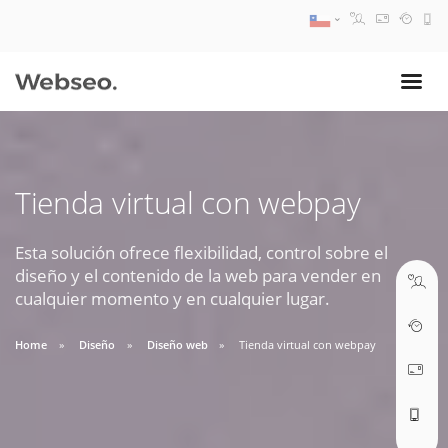
08:30 AM A 17:30 PM
ventas@webseo.cl
Tienda virtual con webpay
09:30 AM A 18:30 PM
soporte@webseo.cl
Esta solución ofrece flexibilidad, control sobre el
diseño y el contenido de la web para vender en
cualquier momento y en cualquier lugar.
Home
Diseño
Diseño web
Tienda virtual con webpay
ABRIR TICKET