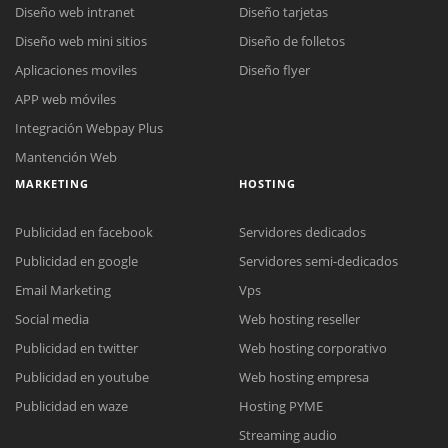
Diseño web intranet
Diseño tarjetas
Diseño web mini sitios
Diseño de folletos
Aplicaciones moviles
Diseño flyer
APP web móviles
Integración Webpay Plus
Mantención Web
MARKETING
HOSTING
Publicidad en facebook
Servidores dedicados
Publicidad en google
Servidores semi-dedicados
Email Marketing
Vps
Social media
Web hosting reseller
Publicidad en twitter
Web hosting corporativo
Reunión online
Publicidad en youtube
Web hosting empresa
Nuestros ejecutivos le enviarán un correo electrónico con el enlace a
Chat Online
Publicidad en waze
Hosting PYME
Meet para la reunión online.
Cotización
Streaming audio
Todos nuestros ejecutivos están fuera de línea. Complete el formulario