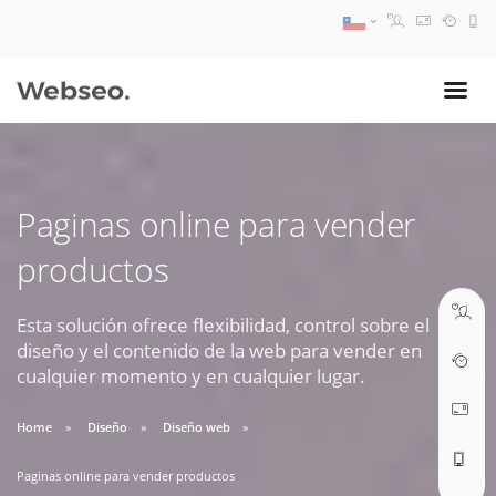
08:30 AM A 17:30 PM
ventas@webseo.cl
Paginas online para vender
09:30 AM A 18:30 PM
productos
soporte@webseo.cl
Esta solución ofrece flexibilidad, control sobre el
diseño y el contenido de la web para vender en
cualquier momento y en cualquier lugar.
ABRIR TICKET
Home
Diseño
Diseño web
Paginas online para vender productos