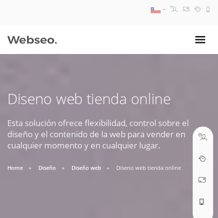
08:30 AM A 17:30 PM
ventas@webseo.cl
Diseno web tienda online
09:30 AM A 18:30 PM
soporte@webseo.cl
Esta solución ofrece flexibilidad, control sobre el
diseño y el contenido de la web para vender en
cualquier momento y en cualquier lugar.
Home
Diseño
Diseño web
Diseno web tienda online
ABRIR TICKET