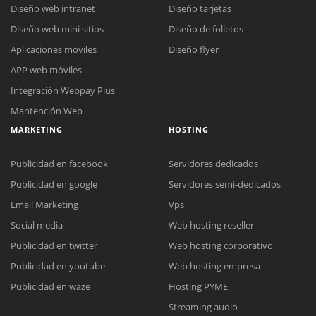
Diseño web intranet
Diseño tarjetas
Diseño web mini sitios
Diseño de folletos
Aplicaciones moviles
Diseño flyer
APP web móviles
Integración Webpay Plus
Mantención Web
MARKETING
HOSTING
Publicidad en facebook
Servidores dedicados
Publicidad en google
Servidores semi-dedicados
Email Marketing
Vps
Social media
Web hosting reseller
Publicidad en twitter
Web hosting corporativo
Reunión online
Publicidad en youtube
Web hosting empresa
Nuestros ejecutivos le enviarán un correo electrónico con el enlace a
Chat Online
Publicidad en waze
Hosting PYME
Meet para la reunión online.
Cotización
Streaming audio
Todos nuestros ejecutivos están fuera de línea. Complete el formulario