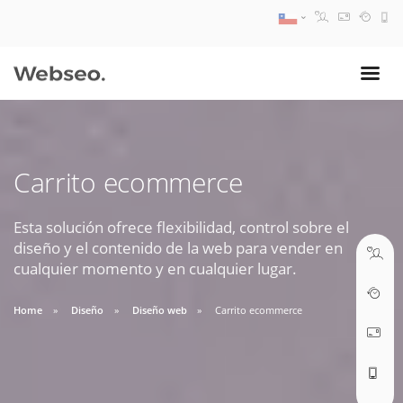
08:30 AM A 17:30 PM
ventas@webseo.cl
Carrito ecommerce
09:30 AM A 18:30 PM
soporte@webseo.cl
Esta solución ofrece flexibilidad, control sobre el
diseño y el contenido de la web para vender en
cualquier momento y en cualquier lugar.
Home
Diseño
Diseño web
Carrito ecommerce
ABRIR TICKET