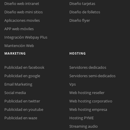
Diseño web intranet
Diseño tarjetas
Diseño web mini sitios
Diseño de folletos
Aplicaciones moviles
Diseño flyer
APP web móviles
Integración Webpay Plus
Mantención Web
MARKETING
HOSTING
Publicidad en facebook
Servidores dedicados
Publicidad en google
Servidores semi-dedicados
Email Marketing
Vps
Social media
Web hosting reseller
Publicidad en twitter
Web hosting corporativo
Reunión online
Publicidad en youtube
Web hosting empresa
Nuestros ejecutivos le enviarán un correo electrónico con el enlace a
Chat Online
Publicidad en waze
Hosting PYME
Meet para la reunión online.
Cotización
Streaming audio
Todos nuestros ejecutivos están fuera de línea. Complete el formulario