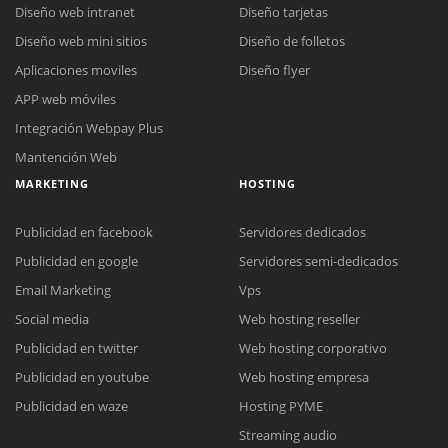
Diseño web intranet
Diseño tarjetas
Diseño web mini sitios
Diseño de folletos
Aplicaciones moviles
Diseño flyer
APP web móviles
Integración Webpay Plus
Mantención Web
MARKETING
HOSTING
Publicidad en facebook
Servidores dedicados
Publicidad en google
Servidores semi-dedicados
Email Marketing
Vps
Social media
Web hosting reseller
Publicidad en twitter
Web hosting corporativo
Reunión online
Publicidad en youtube
Web hosting empresa
Nuestros ejecutivos le enviarán un correo electrónico con el enlace a
Chat Online
Publicidad en waze
Hosting PYME
Meet para la reunión online.
Cotización
Streaming audio
Todos nuestros ejecutivos están fuera de línea. Complete el formulario