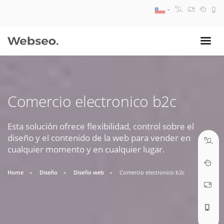
08:30 AM A 17:30 PM
ventas@webseo.cl
Comercio electronico b2c
09:30 AM A 18:30 PM
soporte@webseo.cl
Esta solución ofrece flexibilidad, control sobre el
diseño y el contenido de la web para vender en
cualquier momento y en cualquier lugar.
Home
Diseño
Diseño web
Comercio electronico b2c
ABRIR TICKET