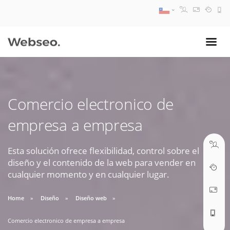
08:30 AM A 17:30 PM
ventas@webseo.cl
Comercio electronico de
09:30 AM A 18:30 PM
empresa a empresa
soporte@webseo.cl
Esta solución ofrece flexibilidad, control sobre el
diseño y el contenido de la web para vender en
cualquier momento y en cualquier lugar.
ABRIR TICKET
Home
Diseño
Diseño web
Comercio electronico de empresa a empresa