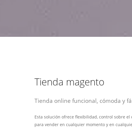
estrategia de
¡COTIZA AQUÍ!
DESDE $15 UF.
HABLAR CON EJECUTIVO
marketing digital.
DESDE $300 UF.
ASESORATE POR UN EXPERTO
Tienda magento
Tienda online funcional, cómoda y fác
Esta solución ofrece flexibilidad, control sobre e
para vender en cualquier momento y en cualquie