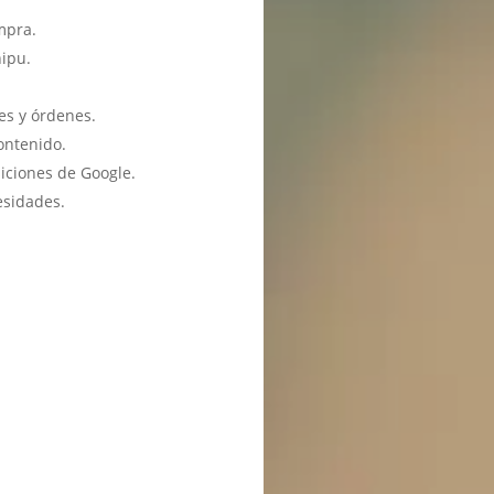
mpra.
hipu.
es y órdenes.
ontenido.
iciones de Google.
esidades.